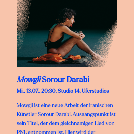
Mowgli
Sorour Darabi
Mi., 13.07., 20:30, Studio 14, Uferstudios
Mowgli ist eine neue Arbeit der iranischen
Künstler Sorour Darabi. Ausgangspunkt ist
sein Titel, der dem gleichnamigen Lied von
PNL entnommen ist. Hier wird der